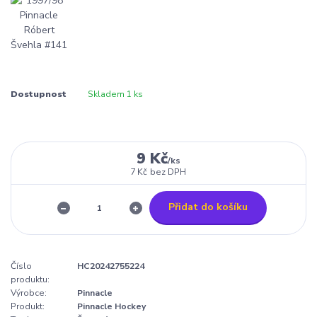
Dostupnost
Skladem 1 ks
9 Kč
/
ks
7 Kč
bez DPH
Přidat do košíku
Číslo
HC20242755224
produktu:
Výrobce:
Pinnacle
Produkt:
Pinnacle Hockey