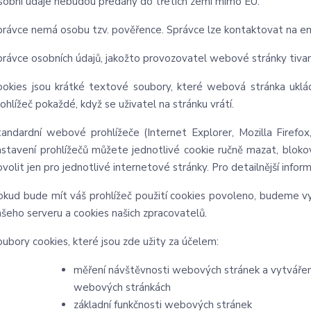
sobní údaje nebudou předány do třetích zemí mimo EU.
právce nemá osobu tzv. pověřence. Správce lze kontaktovat na e
právce osobních údajů, jakožto provozovatel webové stránky tivan
ookies jsou krátké textové soubory, které webová stránka uklád
ohlížeč pokaždé, když se uživatel na stránku vrátí.
tandardní webové prohlížeče (Internet Explorer, Mozilla Firefo
astavení prohlížečů můžete jednotlivé cookie ručně mazat, blokova
volit jen pro jednotlivé internetové stránky. Pro detailnější info
okud bude mít váš prohlížeč použití cookies povoleno, budeme vyc
ašeho serveru a cookies našich zpracovatelů.
oubory cookies, které jsou zde užity za účelem:
měření návštěvnosti webových stránek a vytváření 
webových stránkách
základní funkčnosti webových stránek