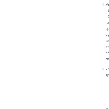
V
n
n
r
s
v
z
s
n
dá
Z
z