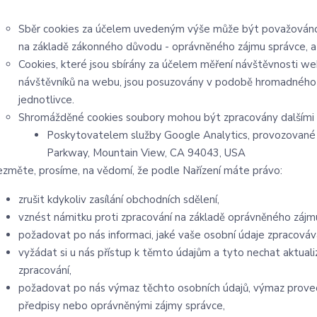
Sběr cookies za účelem uvedeným výše může být považováno 
na základě zákonného důvodu - oprávněného zájmu správce, a um
Cookies, které jsou sbírány za účelem měření návštěvnosti webu
návštěvníků na webu, jsou posuzovány v podobě hromadného c
jednotlivce.
Shromážděné cookies soubory mohou být zpracovány dalšími 
Poskytovatelem služby Google Analytics, provozované 
Parkway, Mountain View, CA 94043, USA
ezměte, prosíme, na vědomí, že podle Nařízení máte právo:
zrušit kdykoliv zasílání obchodních sdělení,
vznést námitku proti zpracování na základě oprávněného zájm
požadovat po nás informaci, jaké vaše osobní údaje zpracová
vyžádat si u nás přístup k těmto údajům a tyto nechat aktua
zpracování,
požadovat po nás výmaz těchto osobních údajů, výmaz prove
předpisy nebo oprávněnými zájmy správce,