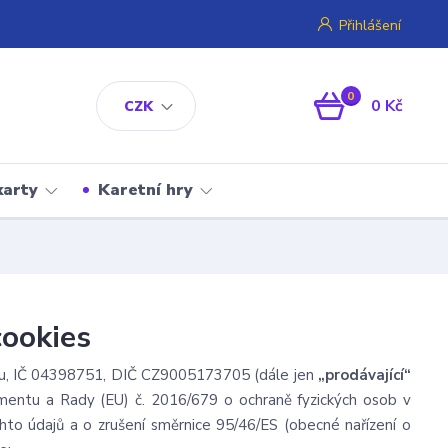
Přihlášení
0
0 Kč
CZK
karty
Karetní hry
cookies
ou, IČ 04398751, DIČ CZ9005173705 (dále jen
„prodávající“
amentu a Rady (EU) č. 2016/679 o ochraně fyzických osob v
to údajů a o zrušení směrnice 95/46/ES (obecné nařízení o