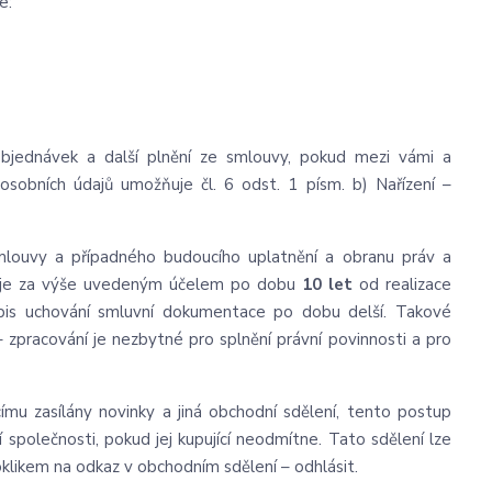
e:
bjednávek a další plnění ze smlouvy, pokud mezi vámi a
osobních údajů umožňuje čl. 6 odst. 1 písm. b) Nařízení –
mlouvy a případného budoucího uplatnění a obranu práv a
jů je za výše uvedeným účelem po dobu
10 let
od realizace
ředpis uchování smluvní dokumentace po dobu delší. Takové
 – zpracování je nezbytné pro splnění právní povinnosti a pro
ímu zasílány novinky a jiná obchodní sdělení, tento postup
společnosti, pokud jej kupující neodmítne. Tato sdělení lze
klikem na odkaz v obchodním sdělení – odhlásit.