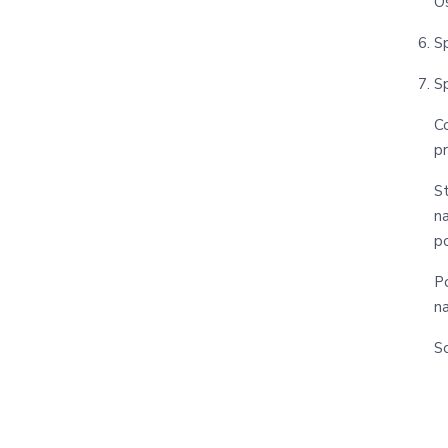
O
S
S
C
pr
S
n
po
P
n
S