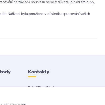
racování na základě souhlasu nebo z důvodu plnění smlouvy,
odle Nařízení byla porušena v důsledku zpracování vašich
etody
Kontakty
Petr "Tivan" Hejna
info@tivan.cz