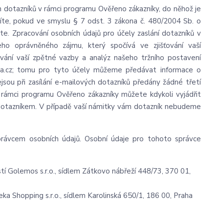
 dotazníků v rámci programu Ověřeno zákazníky, do něhož je
íte, pokud ve smyslu § 7 odst. 3 zákona č. 480/2004 Sb. o
ete. Zpracování osobních údajů pro účely zaslání dotazníků v
o oprávněného zájmu, který spočívá ve zjišťování vaší
ování vaší zpětné vazby a analýz našeho tržního postavení
ka.cz; tomu pro tyto účely můžeme předávat informace o
sou při zasílání e-mailových dotazníků předány žádné třetí
ů v rámci programu Ověřeno zákazníky můžete kdykoli vyjádřit
 dotazníkem. V případě vaší námitky vám dotazník nebudeme
rávcem osobních údajů. Osobní údaje pro tohoto správce
 Golemos s.r.o., sídlem Zátkovo nábřeží 448/73, 370 01,
a Shopping s.r.o., sídlem Karolinská 650/1, 186 00, Praha