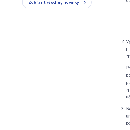
o
Zobrazit všechny novinky
V
p
z
P
p
p
z
ú
N
u
k