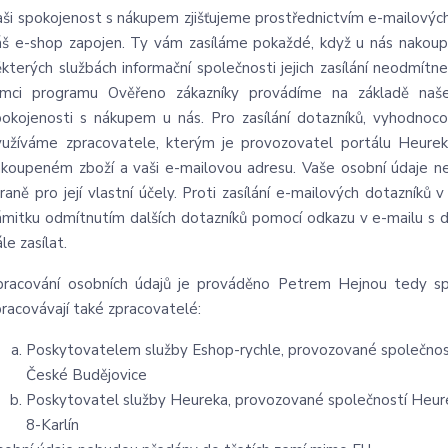
aši spokojenost s nákupem zjišťujeme prostřednictvím e-mailových
áš e-shop zapojen. Ty vám zasíláme pokaždé, když u nás nakoup
ěkterých službách informační společnosti jejich zasílání neodmítn
ámci programu Ověřeno zákazníky provádíme na základě našeh
pokojenosti s nákupem u nás. Pro zasílání dotazníků, vyhodnoc
yužíváme zpracovatele, kterým je provozovatel portálu Heure
akoupeném zboží a vaši e-mailovou adresu. Vaše osobní údaje nej
traně pro její vlastní účely. Proti zasílání e-mailových dotazník
ámitku odmítnutím dalších dotazníků pomocí odkazu v e-mailu s
le zasílat.
pracování osobních údajů je prováděno Petrem Hejnou tedy sp
pracovávají také zpracovatelé:
Poskytovatelem služby Eshop-rychle, provozované společností
České Budějovice
Poskytovatel služby Heureka, provozované společností Heurek
8-Karlín