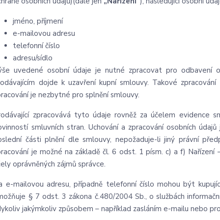
chraně osobních údajů)(dále jen
„Nařízení“
), následující osobní údaj
jméno, příjmení
e-mailovou adresu
telefonní číslo
adresu/sídlo
ýše uvedené osobní údaje je nutné zpracovat pro odbavení o
rodávajícím dojde k uzavření kupní smlouvy. Takové zpracování 
pracování je nezbytné pro splnění smlouvy.
rodávající zpracovává tyto údaje rovněž za účelem evidence s
ovinností smluvních stran. Uchování a zpracování osobních úda
oslední části plnění dle smlouvy, nepožaduje-li jiný právní p
pracování je možné na základě čl. 6 odst. 1 písm. c) a f) Nařízení
čely oprávněných zájmů správce.
a e-mailovou adresu, případně telefonní číslo mohou být kupujíc
možňuje § 7 odst. 3 zákona č.480/2004 Sb., o službách informační 
dykoliv jakýmkoliv způsobem – například zasláním e-mailu nebo pro