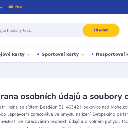
ty
Více
Hledat
jové karty
Sportovní karty
Nesportovní 
rana osobních údajů a soubory 
etr Hejna, se sídlem Bezděčín 51, 46342 Hodkovice nad Mohelk
ebo
„správce“
) zpracovává ve smyslu nařízení Evropského parl
ouvislosti se zpracováním osobních údajů a o volném pohybu těch