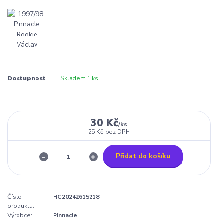
Dostupnost
Skladem 1 ks
30 Kč
/
ks
25 Kč
bez DPH
Přidat do košíku
Číslo
HC20242615218
produktu:
Výrobce:
Pinnacle