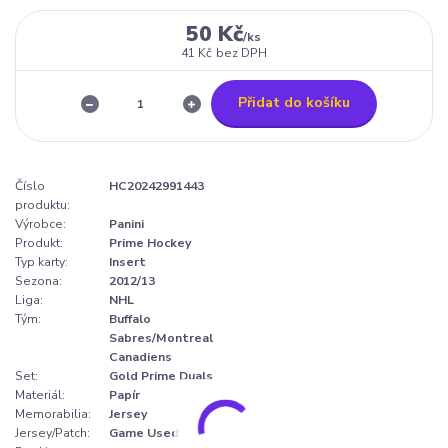
50 Kč
/
ks
41 Kč
bez DPH
Přidat do košíku
Číslo
HC20242991443
produktu:
Výrobce:
Panini
Produkt:
Prime Hockey
Typ karty:
Insert
Sezona:
2012/13
Liga:
NHL
Tým:
Buffalo
Sabres/Montreal
Canadiens
Set:
Gold Prime Duals
Materiál:
Papír
Memorabilia:
Jersey
Jersey/Patch:
Game Used