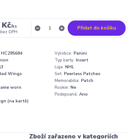
 Kč
/
ks
Přidat do košíku
bez DPH
HC295684
Výrobce:
Panini
nion
Typ karty:
Insert
13
Liga:
NHL
 Red Wings
Set:
Peerless Patches
Memorabilia:
Patch
ame worn
Rookie:
Ne
Podepsaná:
Ano
ign (na kartě)
Zboží zařazeno v kategoriích