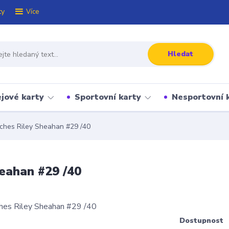
ty
Více
Hledat
jové karty
Sportovní karty
Nesportovní 
ches Riley Sheahan #29 /40
eahan #29 /40
Dostupnost