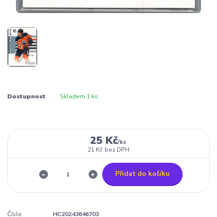
Dostupnost
Skladem 1 ks
25 Kč
/
ks
21 Kč
bez DPH
Přidat do košíku
Číslo
HC20243646703