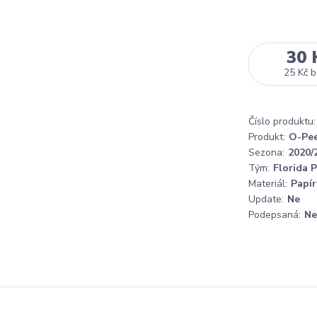
30 
25 Kč
b
Číslo produktu:
Produkt:
O-Pe
Sezona:
2020/
Tým:
Florida 
Materiál:
Papír
Update:
Ne
Podepsaná:
Ne