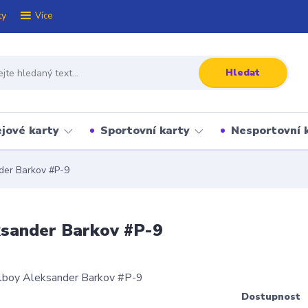
ty
Více
Hledat
jové karty
Sportovní karty
Nesportovní 
der Barkov #P-9
ksander Barkov #P-9
Dostupnost