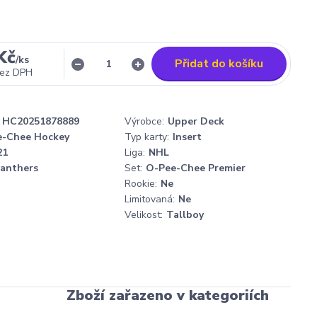
Kč
/
ks
Přidat do košíku
ez DPH
HC20251878889
Výrobce:
Upper Deck
e-Chee Hockey
Typ karty:
Insert
21
Liga:
NHL
Panthers
Set:
O-Pee-Chee Premier
Rookie:
Ne
Limitovaná:
Ne
Velikost:
Tallboy
Zboží zařazeno v kategoriích