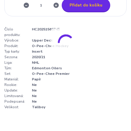
Přidat do košíku
Číslo
HC20251568745
produktu:
Výrobce:
Upper Deck
Produkt:
O-Pee-Chee Hockey
Typ karty:
Insert
Sezona:
2020/21
Liga:
NHL
Tým:
Edmonton Oilers
Set:
O-Pee-Chee Premier
Materiál:
Papír
Rookie:
Ne
Update:
Ne
Limitovaná:
Ne
Podepsaná:
Ne
Velikost:
Tallboy