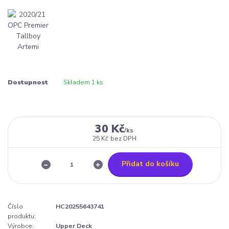
Dostupnost
Skladem 1 ks
30 Kč
/
ks
25 Kč
bez DPH
Přidat do košíku
Číslo
HC20255643741
produktu:
Výrobce:
Upper Deck