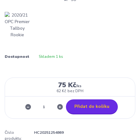
Dostupnost
Skladem 1 ks
75 Kč
/
ks
62 Kč
bez DPH
Přidat do košíku
Číslo
HC20251254869
produktu: