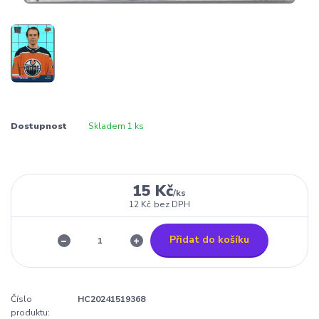
Dostupnost
Skladem 1 ks
15 Kč
/
ks
12 Kč
bez DPH
Přidat do košíku
Číslo
HC20241519368
produktu: