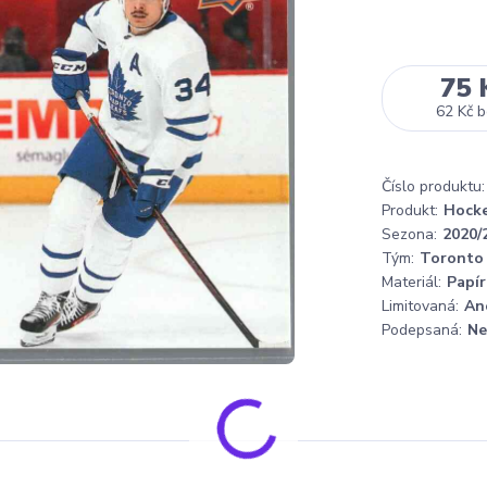
75 
62 Kč
b
Číslo produktu:
Produkt:
Hocke
Sezona:
2020/
Tým:
Toronto 
Materiál:
Papír
Limitovaná:
An
Podepsaná:
Ne