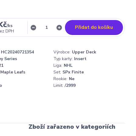
Kč
/
ks
Přidat do košíku
ez DPH
HC20240721354
Výrobce:
Upper Deck
y Series
Typ karty:
Insert
21
Liga:
NHL
Maple Leafs
Set:
SPx Finite
Rookie:
Ne
o
Limit:
/2999
Zboží zařazeno v kategoriích