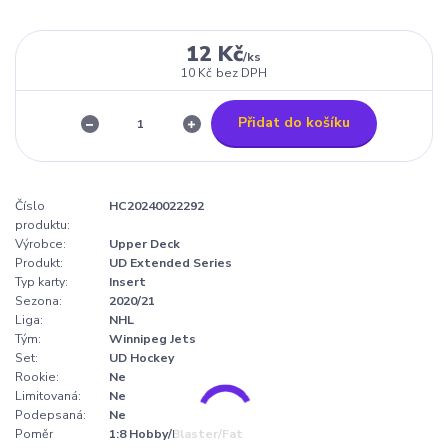
12 Kč
/
ks
10 Kč
bez DPH
Přidat do košíku
Číslo
HC20240022292
produktu:
Výrobce:
Upper Deck
Produkt:
UD Extended Series
Typ karty:
Insert
Sezona:
2020/21
Liga:
NHL
Tým:
Winnipeg Jets
Set:
UD Hockey
Rookie:
Ne
Limitovaná:
Ne
Podepsaná:
Ne
Poměr
1:8 Hobby/Blaster/Fat