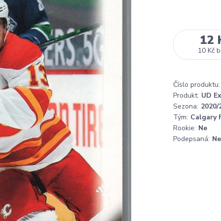
12 
10 Kč
b
Číslo produktu:
Produkt:
UD Ex
Sezona:
2020/
Tým:
Calgary 
Rookie:
Ne
Podepsaná:
Ne