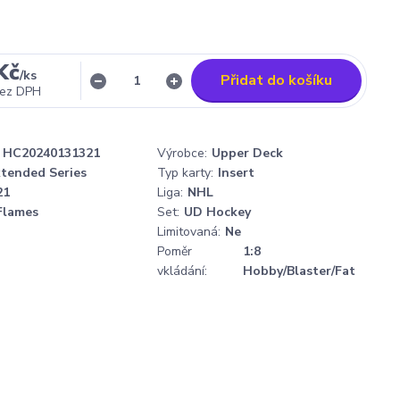
Kč
/
ks
Přidat do košíku
ez DPH
HC20240131321
Výrobce:
Upper Deck
tended Series
Typ karty:
Insert
21
Liga:
NHL
Flames
Set:
UD Hockey
Limitovaná:
Ne
Poměr
1:8
vkládání:
Hobby/Blaster/Fat