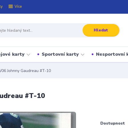
ty
Více
Hledat
jové karty
Sportovní karty
Nesportovní 
5/06 Johnny Gaudreau #T-10
audreau #T-10
Dostupnost