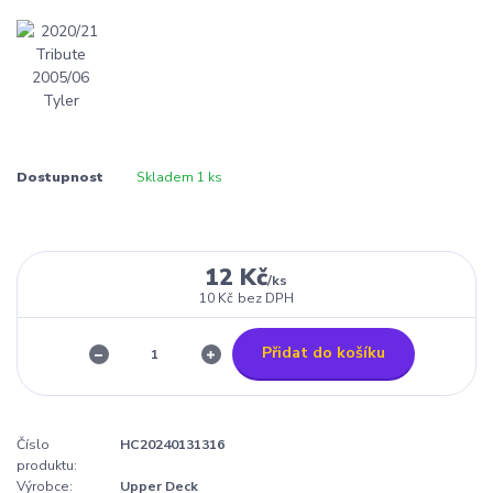
Dostupnost
Skladem 1 ks
12 Kč
/
ks
10 Kč
bez DPH
Přidat do košíku
Číslo
HC20240131316
produktu:
Výrobce:
Upper Deck