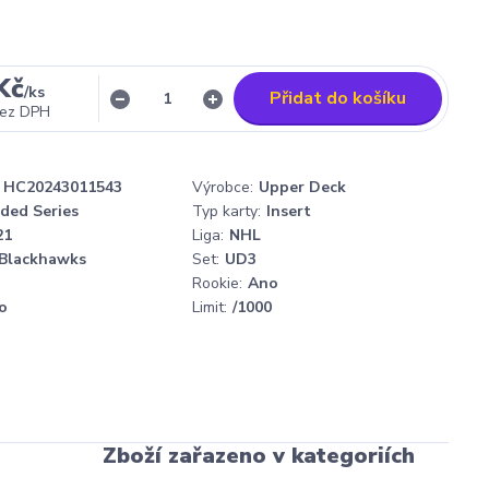
Kč
/
ks
Přidat do košíku
ez DPH
HC20243011543
Výrobce:
Upper Deck
ded Series
Typ karty:
Insert
21
Liga:
NHL
 Blackhawks
Set:
UD3
Rookie:
Ano
o
Limit:
/1000
Zboží zařazeno v kategoriích