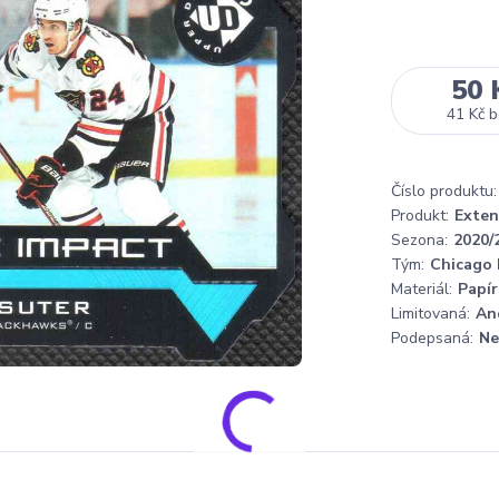
50 
41 Kč
b
Číslo produktu:
Produkt:
Exten
Sezona:
2020/
Tým:
Chicago
Materiál:
Papír
Limitovaná:
An
Podepsaná:
Ne