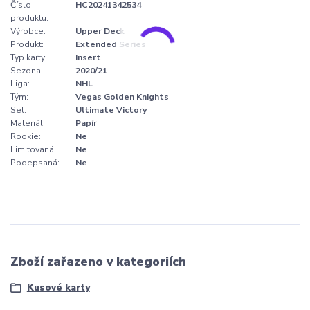
Číslo
HC20241342534
produktu:
Výrobce:
Upper Deck
Produkt:
Extended Series
Typ karty:
Insert
Sezona:
2020/21
Liga:
NHL
Tým:
Vegas Golden Knights
Set:
Ultimate Victory
Materiál:
Papír
Rookie:
Ne
Limitovaná:
Ne
Podepsaná:
Ne
Zboží zařazeno v kategoriích
Kusové karty