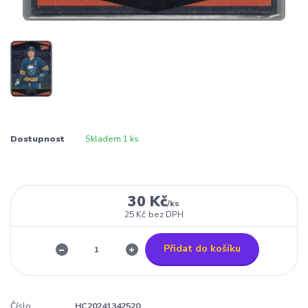
Dostupnost
Skladem 1 ks
30 Kč
/
ks
25 Kč
bez DPH
Přidat do košíku
Číslo
HC20241342520