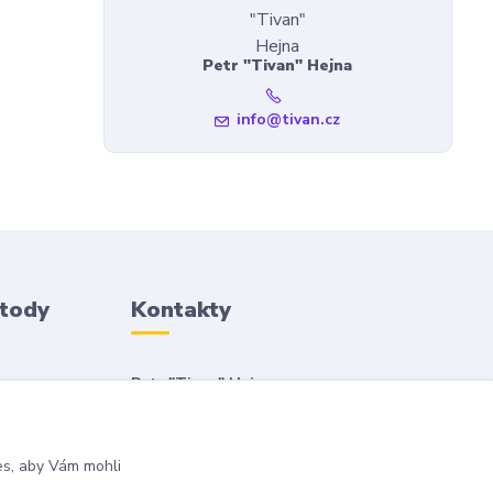
Petr "Tivan" Hejna
info@tivan.cz
etody
Kontakty
Petr "Tivan" Hejna
info@tivan.cz
es, aby Vám mohli