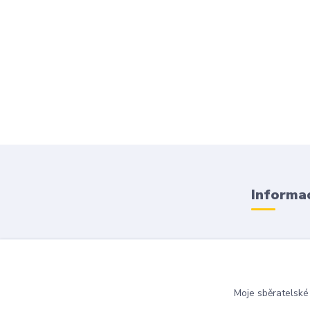
Informac
Obchodní
Doprava a
Moje sběratelské
Kontakty