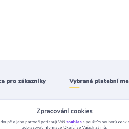
e pro zákazníky
Vybrané platební m
 podmínky
Zpracování cookies
 platba
 doupě a jeho partneři potřebují Váš
souhlas
s použitím souborů cooki
zobrazovat informace týkající se Vašich zájmů.