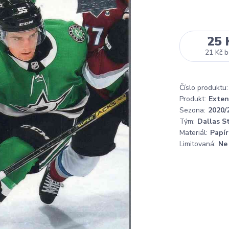
25 
21 Kč
b
Číslo produktu:
Produkt:
Exten
Sezona:
2020/
Tým:
Dallas S
Materiál:
Papír
Limitovaná:
Ne