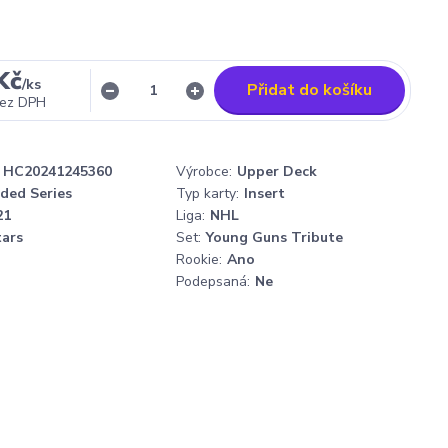
Kč
/
ks
Přidat do košíku
ez DPH
HC20241245360
Výrobce:
Upper Deck
ded Series
Typ karty:
Insert
21
Liga:
NHL
tars
Set:
Young Guns Tribute
Rookie:
Ano
Podepsaná:
Ne