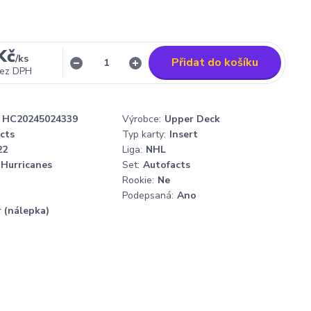
Kč
/
ks
Přidat do košíku
ez DPH
HC20245024339
Výrobce:
Upper Deck
acts
Typ karty:
Insert
22
Liga:
NHL
 Hurricanes
Set:
Autofacts
Rookie:
Ne
Podepsaná:
Ano
r (nálepka)