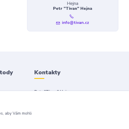
Petr "Tivan" Hejna
info@tivan.cz
etody
Kontakty
Petr "Tivan" Hejna
info@tivan.cz
es, aby Vám mohli