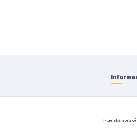
Informac
Obchodní
Doprava a
Moje sběratelské
Kontakty