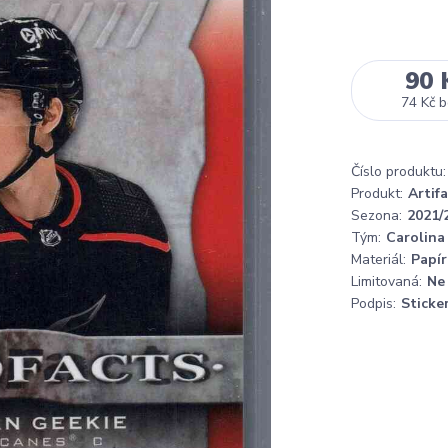
90 
74 Kč
b
Číslo produktu:
Produkt:
Artif
Sezona:
2021/
Tým:
Carolina
Materiál:
Papír
Limitovaná:
Ne
Podpis:
Sticke