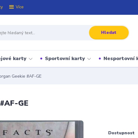
ty
Více
Hledat
jové karty
Sportovní karty
Nesportovní 
organ Geekie #AF-GE
 #AF-GE
Dostupnost