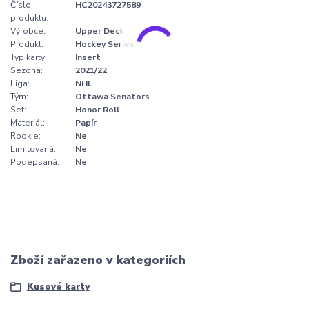
Číslo
HC20243727589
produktu:
Výrobce:
Upper Deck
Produkt:
Hockey Series
Typ karty:
Insert
Sezona:
2021/22
Liga:
NHL
Tým:
Ottawa Senators
Set:
Honor Roll
Materiál:
Papír
Rookie:
Ne
Limitovaná:
Ne
Podepsaná:
Ne
Zboží zařazeno v kategoriích
Kusové karty