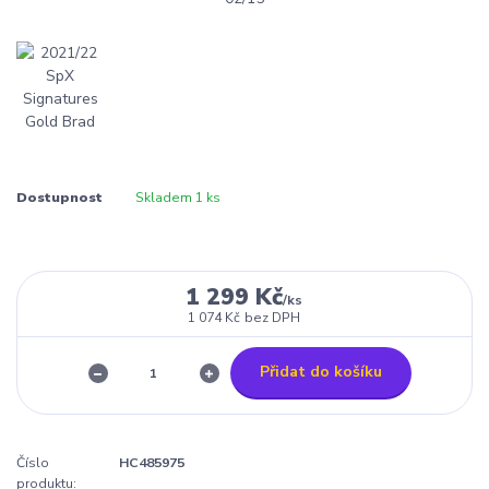
Dostupnost
Skladem 1 ks
1 299 Kč
/
ks
1 074 Kč
bez DPH
Přidat do košíku
Číslo
HC485975
produktu: