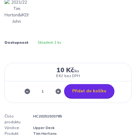
Dostupnost
Skladem 1 ks
10 Kč
/
ks
8 Kč
bez DPH
Přidat do košíku
Číslo
HC20251503785
produktu:
Výrobce:
Upper Deck
Produkt:
Tim Hortons