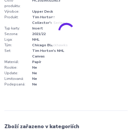
Číslo
HC20255322813
produktu:
Výrobce:
Upper Deck
Produkt:
Tim Hortons
Collector's Series
Typ karty:
Insert
Sezona:
2021/22
Liga:
NHL
Tým:
Chicago Blackhawks
Set:
Tim Horton's NHL
Canvas
Materiál:
Papír
Rookie:
Ne
Update:
Ne
Limitovaná:
Ne
Podepsaná:
Ne
Zboží zařazeno v kategoriích