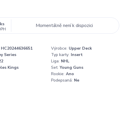
/
ks
Momentálně není k dispozici
DPH
HC20244636651
Výrobce:
Upper Deck
y Series
Typ karty:
Insert
22
Liga:
NHL
les Kings
Set:
Young Guns
Rookie:
Ano
Podepsaná:
Ne