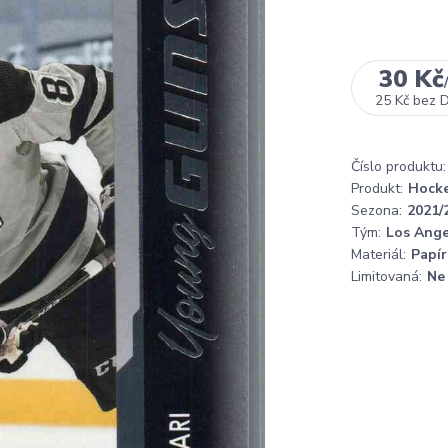
30 Kč
25 Kč
bez 
Číslo produktu:
Produkt:
Hocke
Sezona:
2021/
Tým:
Los Ange
Materiál:
Papír
Limitovaná:
Ne