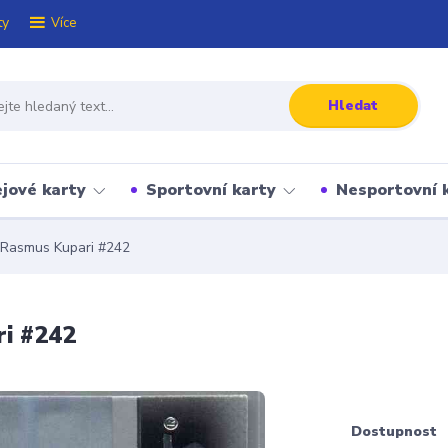
ty
Více
Hledat
jové karty
Sportovní karty
Nesportovní 
Rasmus Kupari #242
i #242
Dostupnost