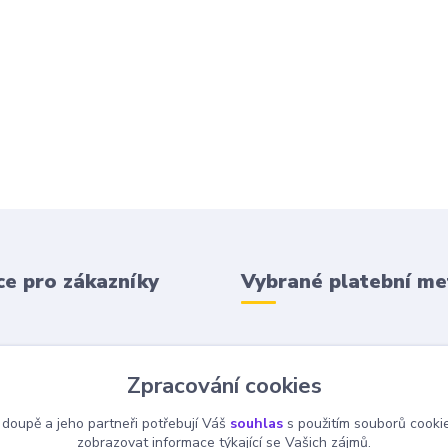
e pro zákazníky
Vybrané platební m
 podmínky
Zpracování cookies
 platba
 doupě a jeho partneři potřebují Váš
souhlas
s použitím souborů cooki
zobrazovat informace týkající se Vašich zájmů.