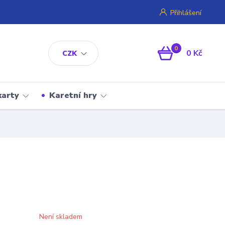
Přihlášení
0
0 Kč
CZK
karty
Karetní hry
Není skladem