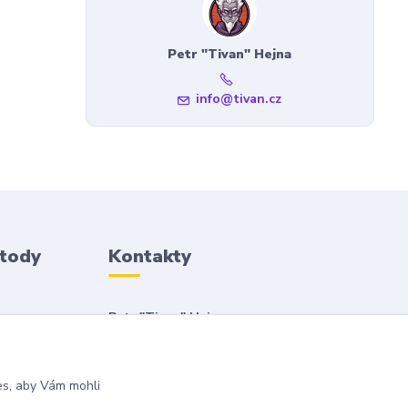
Petr "Tivan" Hejna
info@tivan.cz
etody
Kontakty
Petr "Tivan" Hejna
info@tivan.cz
es, aby Vám mohli