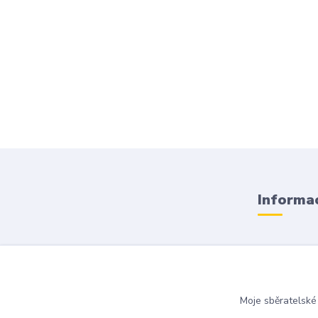
Informac
Obchodní
Doprava a
Moje sběratelské
Kontakty