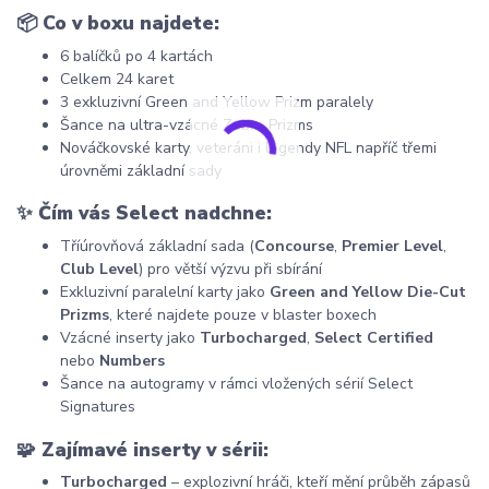
📦
Co v boxu najdete:
6 balíčků po 4 kartách
Celkem 24 karet
3 exkluzivní Green and Yellow Prizm paralely
Šance na ultra-vzácné Zebra Prizms
Nováčkovské karty, veteráni i legendy NFL napříč třemi
úrovněmi základní sady
✨
Čím vás Select nadchne:
Tříúrovňová základní sada (
Concourse
,
Premier Level
,
Club Level
) pro větší výzvu při sbírání
Exkluzivní paralelní karty jako
Green and Yellow Die-Cut
Prizms
, které najdete pouze v blaster boxech
Vzácné inserty jako
Turbocharged
,
Select Certified
nebo
Numbers
Šance na autogramy v rámci vložených sérií Select
Signatures
🧩
Zajímavé inserty v sérii:
Turbocharged
– explozivní hráči, kteří mění průběh zápasů