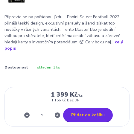
Připravte se na pořádnou jízdu – Panini Select Football 2022
přináší lesklý design, exkluzivní paralely a šanci získat top
nováčky v různých variantách. Tento Blaster Box je ideální
volbou pro sběratele, kteří chtějí maximální zábavu a zároveň
hledají karty s investičním potenciálem. 📦 Co v boxu naj...
celý
popis
Dostupnost
skladem 1 ks
1 399 Kč
/
ks
1 156 Kč
bez DPH
Přidat do košíku