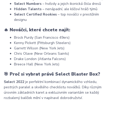
Select Numbers
– hvězdy a jejich ikonická čísla dresů
Hidden Talents
– nenápadní, ale klíčoví hráči týmů
Select Certified Rookies
– top nováčci v prestižním
designu
🔥
Nováčci, které chcete najít:
Brock Purdy (San Francisco 49ers)
Kenny Pickett (Pittsburgh Steelers)
Garrett Wilson (New York Jets)
Chris Olave (New Orleans Saints)
Drake London (Atlanta Falcons)
Breece Hall (New York Jets)
🎯
Proč si vybrat právě Select Blaster Box?
Select 2022
je perfektní kombinací dynamického vzhledu,
pestrých paralel a skvělého checklistu nováčků. Díky různým
úrovním základních karet a exkluzivním variantám se každý
rozbalený balíček mění v napínavé dobrodružství.