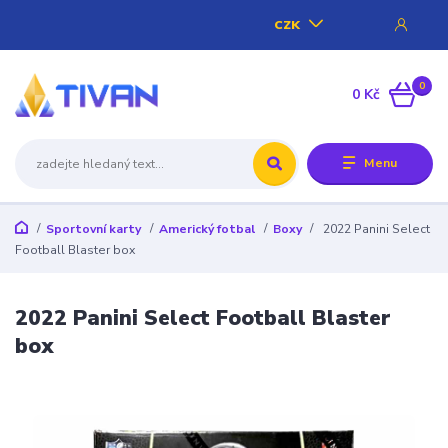
CZK
0
0 Kč
Menu
Sportovní karty
Americký fotbal
Boxy
2022 Panini Select
Football Blaster box
2022 Panini Select Football Blaster
box