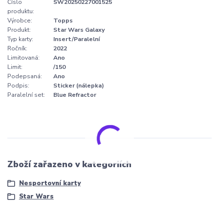
Číslo
SW20250227001525
produktu:
Výrobce:
Topps
Produkt:
Star Wars Galaxy
Typ karty:
Insert/Paralelní
Ročník:
2022
Limitovaná:
Ano
Limit:
/150
Podepsaná:
Ano
Podpis:
Sticker (nálepka)
Paralelní set:
Blue Refractor
Zboží zařazeno v kategoriích
Nesportovní karty
Star Wars