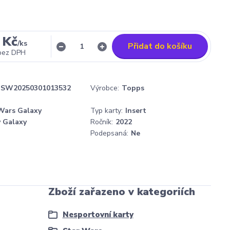
 Kč
/
ks
Přidat do košíku
bez DPH
SW20250301013532
Výrobce:
Topps
Wars Galaxy
Typ karty:
Insert
 Galaxy
Ročník:
2022
Podepsaná:
Ne
Zboží zařazeno v kategoriích
Nesportovní karty