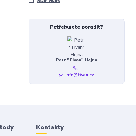
Star Wars
Potřebujete poradit?
Petr "Tivan" Hejna
info@tivan.cz
etody
Kontakty