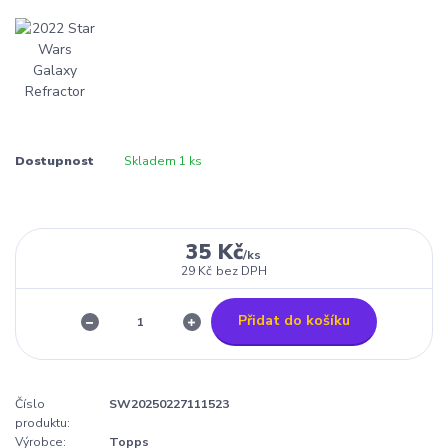
Dostupnost
Skladem 1 ks
35 Kč
/
ks
29 Kč
bez DPH
Přidat do košíku
Číslo
SW20250227111523
produktu:
Výrobce:
Topps