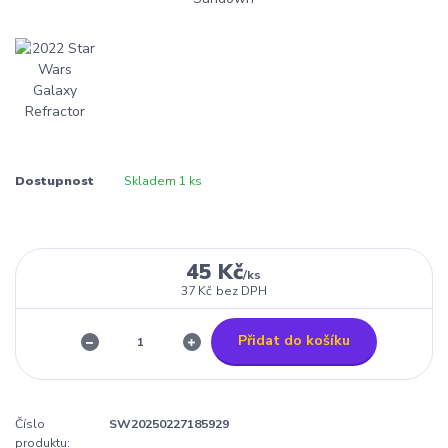
Dostupnost
Skladem 1 ks
45 Kč
/
ks
37 Kč
bez DPH
Přidat do košíku
Číslo
SW20250227185929
produktu: