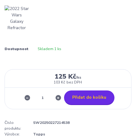
Dostupnost
Skladem 1 ks
125 Kč
/
ks
103 Kč
bez DPH
Přidat do košíku
Číslo
SW20250227214538
produktu:
Výrobce:
Topps