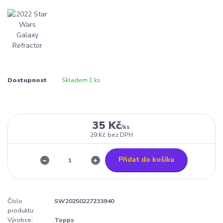
Dostupnost
Skladem 1 ks
35 Kč
/
ks
29 Kč
bez DPH
Přidat do košíku
Číslo
SW20250227233940
produktu:
Výrobce:
Topps