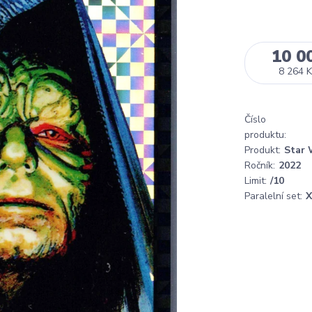
10 0
8 264 K
Číslo
produktu:
Produkt:
Star 
Ročník:
2022
Limit:
/10
Paralelní set:
X