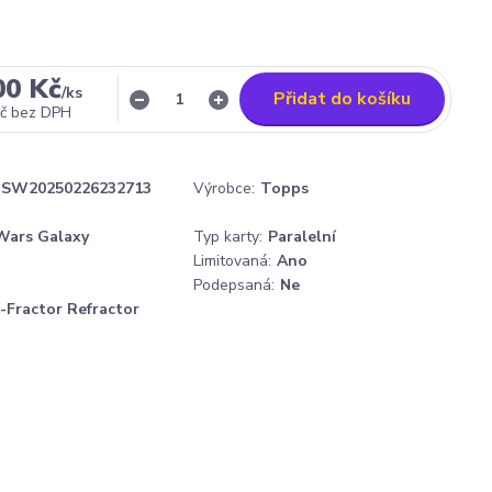
00 Kč
/
ks
Přidat do košíku
č
bez DPH
SW20250226232713
Výrobce:
Topps
Wars Galaxy
Typ karty:
Paralelní
Limitovaná:
Ano
Podepsaná:
Ne
-Fractor Refractor