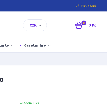
Přihlášení
0
0 Kč
CZK
karty
Karetní hry
10
Skladem 1 ks