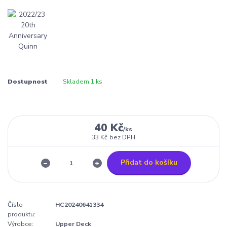
Dostupnost
Skladem 1 ks
40 Kč
/
ks
33 Kč
bez DPH
Přidat do košíku
Číslo
HC20240641334
produktu:
Výrobce:
Upper Deck