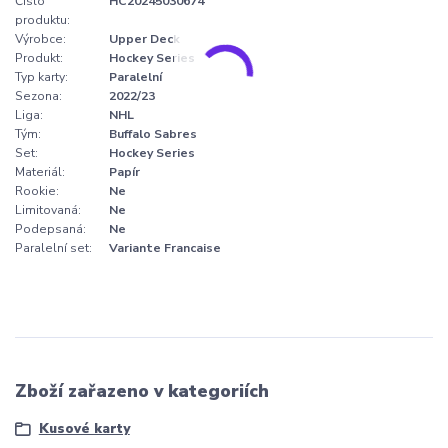
Číslo
HC20245030674
produktu:
Výrobce:
Upper Deck
Produkt:
Hockey Series
Typ karty:
Paralelní
Sezona:
2022/23
Liga:
NHL
Tým:
Buffalo Sabres
Set:
Hockey Series
Materiál:
Papír
Rookie:
Ne
Limitovaná:
Ne
Podepsaná:
Ne
Paralelní set:
Variante Francaise
Zboží zařazeno v kategoriích
Kusové karty