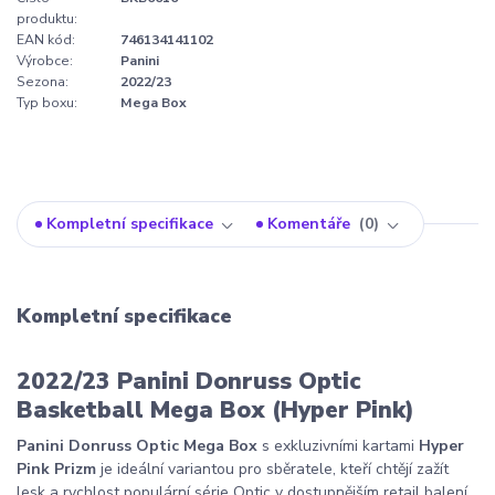
produktu:
EAN kód:
746134141102
Výrobce:
Panini
Sezona:
2022/23
Typ boxu:
Mega Box
Kompletní specifikace
Komentáře
0
Kompletní specifikace
2022/23 Panini Donruss Optic
Basketball Mega Box (Hyper Pink)
Panini Donruss Optic Mega Box
s exkluzivními kartami
Hyper
Pink Prizm
je ideální variantou pro sběratele, kteří chtějí zažít
lesk a rychlost populární série Optic v dostupnějším retail balení.