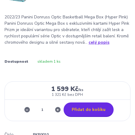
2022/23 Panini Donruss Optic Basketball Mega Box (Hyper Pink)
Panini Donruss Optic Mega Box s exkluzivními kartami Hyper Pink
Prizm je ideální variantou pro sběratele, kteří chtějí zažít lesk a
rychlost populární série Optic v dostupnějším retail balení. Kromě
chromového designu a silné sestavy nová...
celý popis
Dostupnost
skladem 1 ks
1 599 Kč
/
ks
1 321 Kč
bez DPH
Přidat do košíku
Číslo
BKB0010