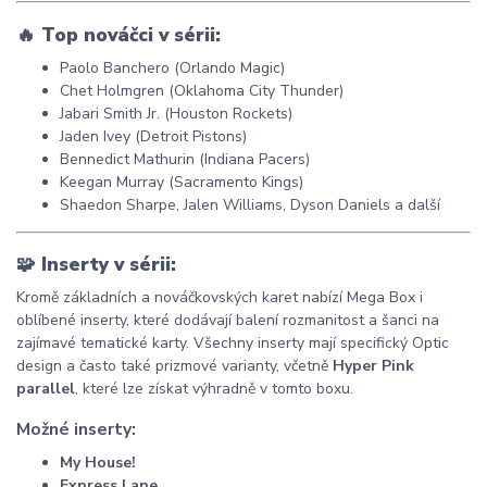
🔥
Top nováčci v sérii:
Paolo Banchero (Orlando Magic)
Chet Holmgren (Oklahoma City Thunder)
Jabari Smith Jr. (Houston Rockets)
Jaden Ivey (Detroit Pistons)
Bennedict Mathurin (Indiana Pacers)
Keegan Murray (Sacramento Kings)
Shaedon Sharpe, Jalen Williams, Dyson Daniels a další
🧩
Inserty v sérii:
Kromě základních a nováčkovských karet nabízí Mega Box i
oblíbené inserty, které dodávají balení rozmanitost a šanci na
zajímavé tematické karty. Všechny inserty mají specifický Optic
design a často také prizmové varianty, včetně
Hyper Pink
parallel
, které lze získat výhradně v tomto boxu.
Možné inserty:
My House!
Express Lane