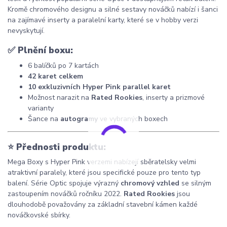
Kromě chromového designu a silné sestavy nováčků nabízí i šanci
na zajímavé inserty a paralelní karty, které se v hobby verzi
nevyskytují.
✅
Plnění boxu:
6 balíčků po 7 kartách
42 karet celkem
10 exkluzivních Hyper Pink parallel karet
Možnost narazit na
Rated Rookies
, inserty a prizmové
varianty
Šance na
autogramy
ve vybraných boxech
⭐
Přednosti produktu:
Mega Boxy s Hyper Pink verzemi nabízejí sběratelsky velmi
atraktivní paralely, které jsou specifické pouze pro tento typ
balení. Série Optic spojuje výrazný
chromový vzhled
se silným
zastoupením nováčků ročníku 2022.
Rated Rookies
jsou
dlouhodobě považovány za základní stavební kámen každé
nováčkovské sbírky.