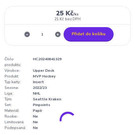
25 Kč
/
ks
21 Kč
bez DPH
Přidat do košíku
Číslo
HC20240641329
produktu:
Výrobce:
Upper Deck
Produkt:
MVP Hockey
Typ karty:
Insert
Sezona:
2022/23
Liga:
NHL
Tým:
Seattle Kraken
Set:
Pinpoints
Materiál:
Papír
Rookie:
Ne
Limitovaná:
Ne
Podepsaná:
Ne