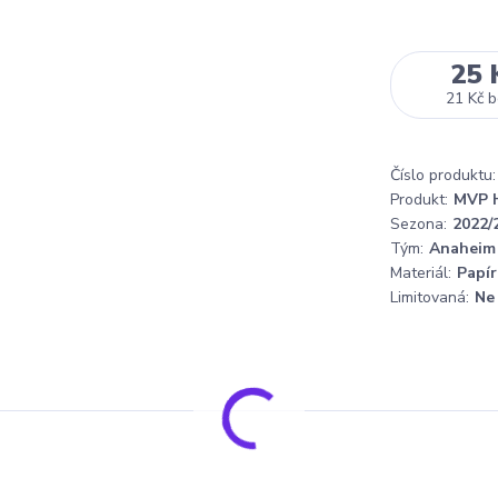
25 
21 Kč
b
Číslo produktu:
Produkt:
MVP 
Sezona:
2022/
Tým:
Anaheim
Materiál:
Papír
Limitovaná:
Ne