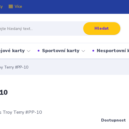
ty
Více
Hledat
jové karty
Sportovní karty
Nesportovní 
oy Terry #PP-10
-10
Dostupnost