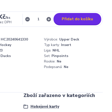
Kč
/
ks
Přidat do košíku
ez DPH
HC20240641330
Výrobce:
Upper Deck
Hockey
Typ karty:
Insert
23
Liga:
NHL
 Ducks
Set:
Pinpoints
Rookie:
Ne
Podepsaná:
Ne
Zboží zařazeno v kategoriích
Hokejové karty