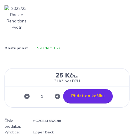
Dostupnost
Skladem 1 ks
25 Kč
/
ks
21 Kč
bez DPH
Přidat do košíku
Číslo
HC20241632196
produktu:
Výrobce:
Upper Deck