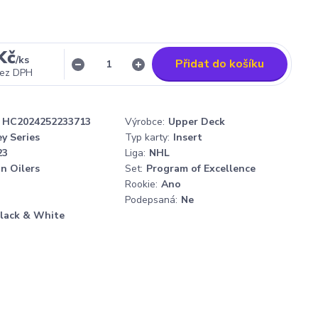
Kč
/
ks
Přidat do košíku
ez DPH
HC2024252233713
Výrobce:
Upper Deck
y Series
Typ karty:
Insert
23
Liga:
NHL
n Oilers
Set:
Program of Excellence
Rookie:
Ano
Podepsaná:
Ne
lack & White