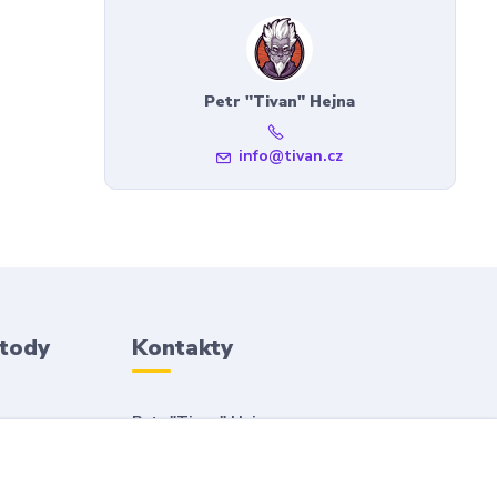
Petr "Tivan" Hejna
info@tivan.cz
etody
Kontakty
Petr "Tivan" Hejna
info@tivan.cz