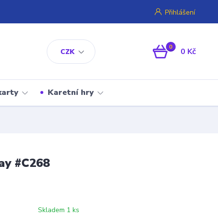
Přihlášení
0
0 Kč
CZK
karty
Karetní hry
ay #C268
Skladem 1 ks