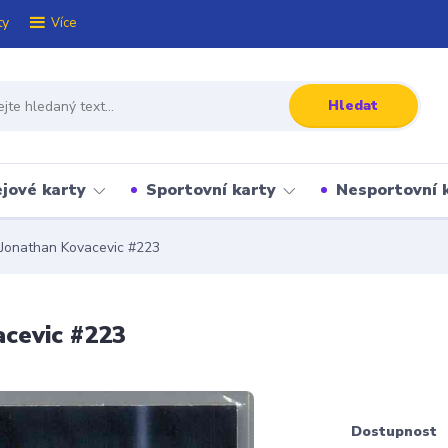
ty
Více
Hledat
jové karty
Sportovní karty
Nesportovní 
Jonathan Kovacevic #223
cevic #223
Dostupnost