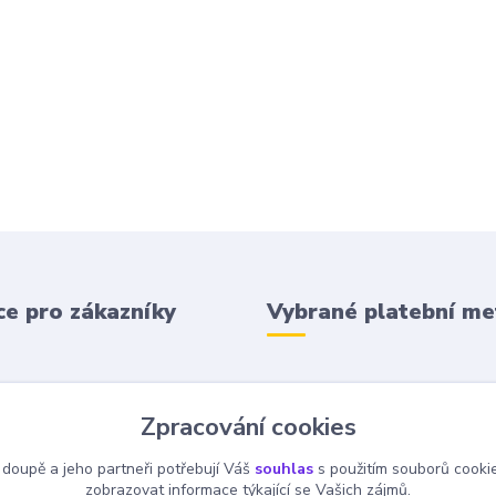
e pro zákazníky
Vybrané platební m
 podmínky
Zpracování cookies
 platba
 doupě a jeho partneři potřebují Váš
souhlas
s použitím souborů cooki
zobrazovat informace týkající se Vašich zájmů.