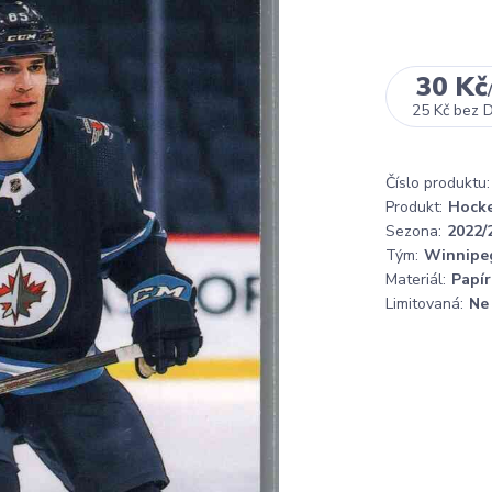
30 Kč
25 Kč
bez 
Číslo produktu:
Produkt:
Hocke
Sezona:
2022/
Tým:
Winnipeg
Materiál:
Papír
Limitovaná:
Ne