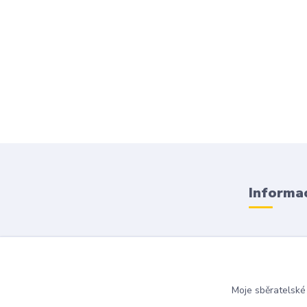
Informac
Obchodní
Doprava a
Moje sběratelské
Kontakty