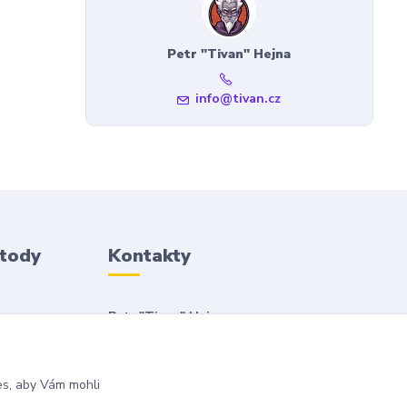
Petr "Tivan" Hejna
info@tivan.cz
etody
Kontakty
Petr "Tivan" Hejna
info@tivan.cz
es, aby Vám mohli