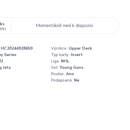
/
ks
Momentálně není k dispozici
DPH
HC20244928659
Výrobce:
Upper Deck
y Series
Typ karty:
Insert
23
Liga:
NHL
 Jets
Set:
Young Guns
Rookie:
Ano
Podepsaná:
Ne