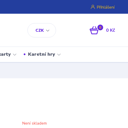
Přihlášení
0
0 Kč
CZK
karty
Karetní hry
Není skladem