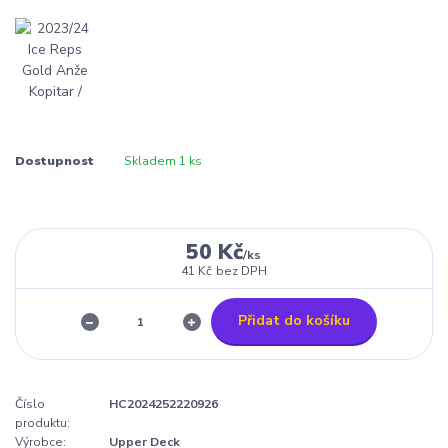
Dostupnost
Skladem 1 ks
50 Kč
/
ks
41 Kč
bez DPH
Přidat do košíku
Číslo
HC2024252220926
produktu:
Výrobce:
Upper Deck