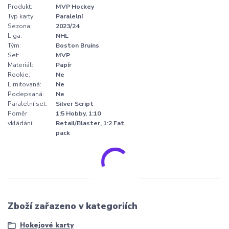
Produkt:
MVP Hockey
Typ karty:
Paralelní
Sezona:
2023/24
Liga:
NHL
Tým:
Boston Bruins
Set:
MVP
Materiál:
Papír
Rookie:
Ne
Limitovaná:
Ne
Podepsaná:
Ne
Paralelní set:
Silver Script
Poměr
1:5 Hobby, 1:10
vkládání:
Retail/Blaster, 1:2 Fat
pack
Zboží zařazeno v kategoriích
Hokejové karty