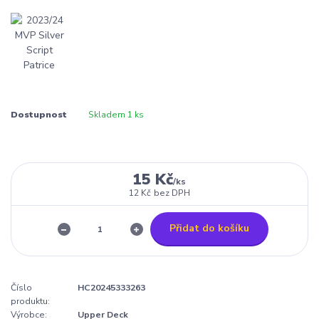
Dostupnost
Skladem 1 ks
15 Kč
/
ks
12 Kč
bez DPH
Přidat do košíku
Číslo
HC20245333263
produktu:
Výrobce:
Upper Deck