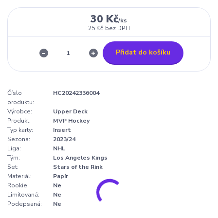
30 Kč
/
ks
25 Kč
bez DPH
Přidat do košíku
Číslo
HC20242336004
produktu:
Výrobce:
Upper Deck
Produkt:
MVP Hockey
Typ karty:
Insert
Sezona:
2023/24
Liga:
NHL
Tým:
Los Angeles Kings
Set:
Stars of the Rink
Materiál:
Papír
Rookie:
Ne
Limitovaná:
Ne
Podepsaná:
Ne