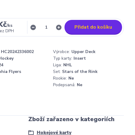
Kč
/
ks
Přidat do košíku
ez DPH
HC20242336002
Výrobce:
Upper Deck
Hockey
Typ karty:
Insert
24
Liga:
NHL
phia Flyers
Set:
Stars of the Rink
Rookie:
Ne
Podepsaná:
Ne
Zboží zařazeno v kategoriích
Hokejové karty