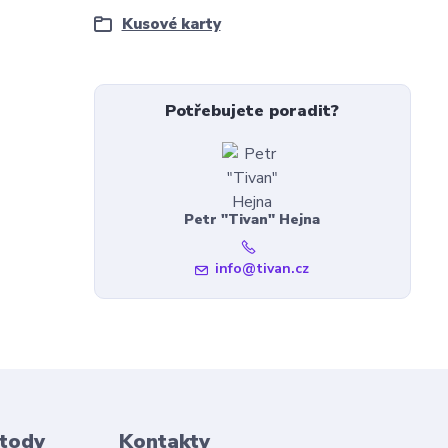
Kusové karty
Potřebujete poradit?
Petr "Tivan" Hejna
info@tivan.cz
etody
Kontakty