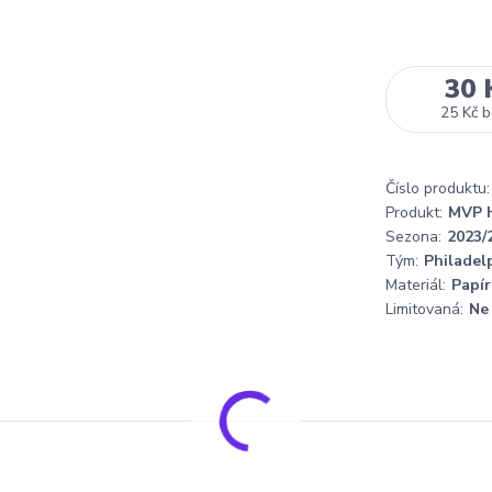
30 
25 Kč
b
Číslo produktu:
Produkt:
MVP 
Sezona:
2023/
Tým:
Philadel
Materiál:
Papír
Limitovaná:
Ne