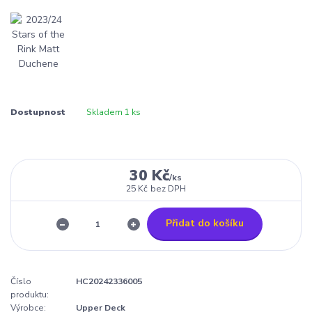
Dostupnost
Skladem 1 ks
30 Kč
/
ks
25 Kč
bez DPH
Přidat do košíku
Číslo
HC20242336005
produktu:
Výrobce:
Upper Deck