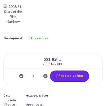
Dostupnost
Skladem 1 ks
30 Kč
/
ks
25 Kč
bez DPH
Přidat do košíku
Číslo
HC20242336008
produktu:
Výrobce:
Upper Deck