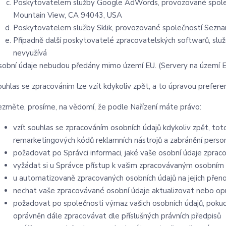
Poskytovatelem služby Google AdWords, provozované společ
Mountain View, CA 94043, USA
Poskytovatelem služby Sklik, provozované společností Seznam
Případně další poskytovatelé zpracovatelských softwarů, služ
nevyužívá
sobní údaje nebudou předány mimo území EU. (Servery na území 
ouhlas se zpracováním lze vzít kdykoliv zpět, a to úpravou prefer
ezměte, prosíme, na vědomí, že podle Nařízení máte právo:
vzít souhlas se zpracováním osobních údajů kdykoliv zpět, to
remarketingových kódů reklamních nástrojů a zabránění pers
požadovat po Správci informaci, jaké vaše osobní údaje zprac
vyžádat si u Správce přístup k vašim zpracovávaným osobním 
u automatizovaně zpracovaných osobních údajů na jejich přen
nechat vaše zpracovávané osobní údaje aktualizovat nebo opr
požadovat po společnosti výmaz vašich osobních údajů, pokud
oprávněn dále zpracovávat dle příslušných právních předpisů