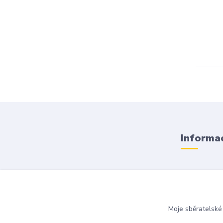
Informac
Obchodní
Doprava a
Moje sběratelské
Kontakty