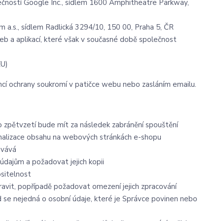
ností Google Inc., sídlem 1600 Amphitheatre Parkway,
 a.s., sídlem Radlická 3294/10, 150 00, Praha 5, ČR
eb a aplikací, které však v současné době společnost
EU)
encí ochrany soukromí v patičce webu nebo zasláním emailu.
to zpětvzetí bude mít za následek zabránění spouštění
onalizace obsahu na webových stránkách e-shopu
ovává
údajům a požadovat jejich kopii
ositelnost
avit, popřípadě požadovat omezení jejich zpracování
 se nejedná o osobní údaje, které je Správce povinen nebo