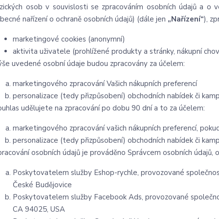
yzických osob v souvislosti se zpracováním osobních údajů a o
obecné nařízení o ochraně osobních údajů) (dále jen
„Nařízení“
), z
marketingové cookies (anonymní)
aktivita uživatele (prohlížené produkty a stránky, nákupní chov
ýše uvedené osobní údaje budou zpracovány za účelem:
marketingového zpracování Vašich nákupních preferencí
personalizace (tedy přizpůsobení) obchodních nabídek či kam
ouhlas udělujete na zpracování po dobu 90 dní a to za účelem:
marketingového zpracování vašich nákupních preferencí, poku
personalizace (tedy přizpůsobení) obchodních nabídek či kam
pracování osobních údajů je prováděno Správcem osobních údajů, o
Poskytovatelem služby Eshop-rychle, provozované společností
České Budějovice
Poskytovatelem služby Facebook Ads, provozované společnos
CA 94025, USA