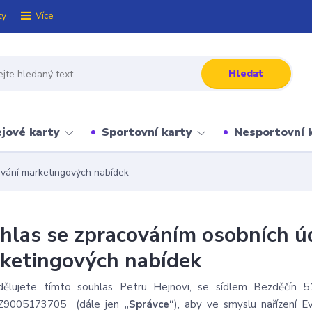
ty
Více
Hledat
jové karty
Sportovní karty
Nesportovní 
ování marketingových nabídek
hlas se zpracováním osobních úd
ketingových nabídek
dělujete tímto souhlas Petru Hejnovi, se sídlem Bezděčín
Z9005173705 (dále jen
„Správce“
), aby ve smyslu nařízení 