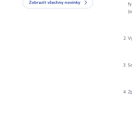
Zobrazit všechny novinky
f
(
V
S
Z