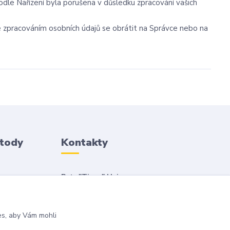
odle Nařízení byla porušena v důsledku zpracování vašich
se zpracováním osobních údajů se obrátit na Správce nebo na
etody
Kontakty
Petr "Tivan" Hejna
info@tivan.cz
es, aby Vám mohli