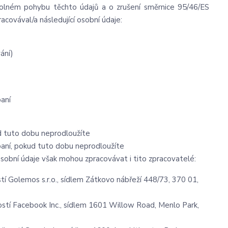
 volném pohybu těchto údajů a o zrušení směrnice 95/46/ES
pracovával/a následující osobní údaje:
ání)
paní
d tuto dobu neprodloužíte
paní, pokud tuto dobu neprodloužíte
sobní údaje však mohou zpracovávat i tito zpracovatelé:
 Golemos s.r.o., sídlem Zátkovo nábřeží 448/73, 370 01,
tí Facebook Inc., sídlem 1601 Willow Road, Menlo Park,