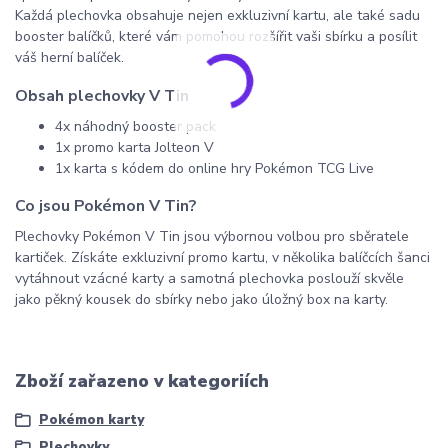
Každá plechovka obsahuje nejen exkluzivní kartu, ale také sadu
booster balíčků, které vám pomohou rozšířit vaši sbírku a posílit
váš herní balíček.
Obsah plechovky V Tin
4x náhodný booster pack
1x promo karta Jolteon V
1x karta s kódem do online hry Pokémon TCG Live
Co jsou Pokémon V Tin?
Plechovky Pokémon V Tin jsou výbornou volbou pro sběratele
kartiček. Získáte exkluzivní promo kartu, v několika balíčcích šanci
vytáhnout vzácné karty a samotná plechovka poslouží skvěle
jako pěkný kousek do sbírky nebo jako úložný box na karty.
Zboží zařazeno v kategoriích
Pokémon karty
Plechovky