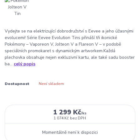
Vydejte se na elektrizující dobrodružství s Eevee a jeho úžasnými
evolucemi! Série Eevee Evolution Tins přináší tři ikonické
Pokémony – Vaporeon V, Jolteon V a Flareon V – v podobě
speciálních promokaret s dynamickým artworkem.Každá
plechovka obsahuje nejen exkluzivní kartu, ale také sadu booster
ba...
celý popis
Dostupnost
Není skladem
1 299 Kč
/
ks
1 074 Kč
bez DPH
Momentálně není k dispozici