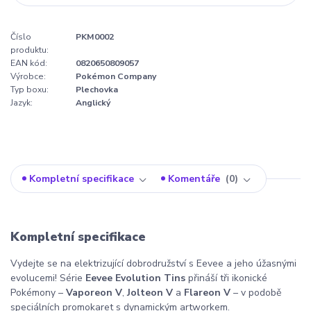
Číslo
PKM0002
produktu:
EAN kód:
0820650809057
Výrobce:
Pokémon Company
Typ boxu:
Plechovka
Jazyk:
Anglický
Kompletní specifikace
Komentáře
0
Kompletní specifikace
Vydejte se na elektrizující dobrodružství s Eevee a jeho úžasnými
evolucemi! Série
Eevee Evolution Tins
přináší tři ikonické
Pokémony –
Vaporeon V
,
Jolteon V
a
Flareon V
– v podobě
speciálních promokaret s dynamickým artworkem.