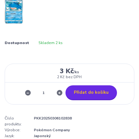
Dostupnost
Skladem 2 ks
3 Kč
/
ks
2 Kč
bez DPH
Přidat do košíku
Číslo
PKK20250306102838
produktu:
Výrobce:
Pokémon Company
Jazyk:
Japonský